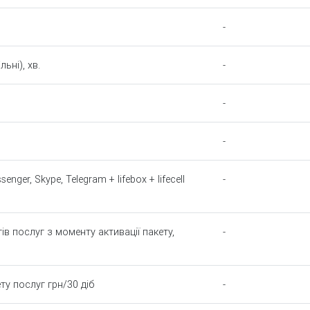
-
ьні), хв.
-
-
-
nger, Skype, Telegram + lifebox + lifecell
-
ів послуг з моменту активації пакету,
-
ту послуг грн/30 діб
-