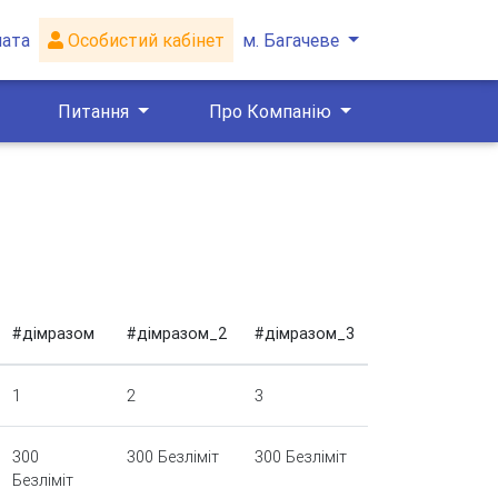
лата
Особистий кабінет
м. Багачеве
Питання
Про Компанію
#дімразом
#дімразом_2
#дімразом_3
1
2
3
300
300 Безліміт
300 Безліміт
Безліміт