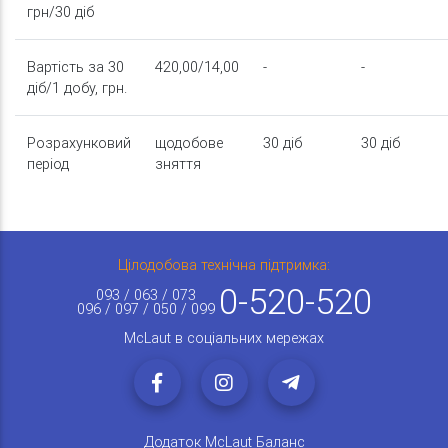
грн/30 діб
Вартість за 30
420,00/14,00
-
-
діб/1 добу, грн.
Розрахунковий
щодобове
30 діб
30 діб
період
зняття
Цілодобова технічна підтримка:
0-520-520
093 / 063 / 073
096 / 097 / 050 / 099
McLaut в соціальних мережах
Додаток McLaut Баланс