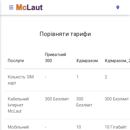
Порівняти тарифи
Приватний
Послуги
300
#дімразом
#дімразом_
Кількість SIM
-
1
2
карт
Кабельний
300 Безліміт
300
300 Безліміт
Інтернет
Безліміт
McLaut
Мобільний
-
10
10 Гігабайт