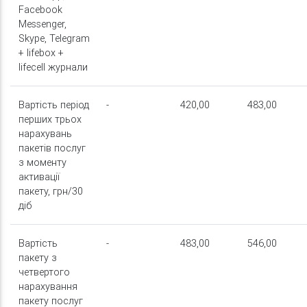
Facebook
Messenger,
Skype, Telegram
+ lifebox +
lifecell журнали
Вартість період
-
420,00
483,00
перших трьох
нарахувань
пакетів послуг
з моменту
активації
пакету, грн/30
діб
Вартість
-
483,00
546,00
пакету з
четвертого
нарахування
пакету послуг