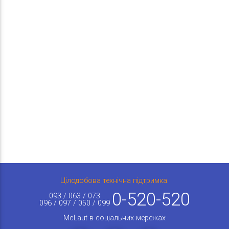
Цілодобова технічна підтримка:
0-520-520
093 / 063 / 073
096 / 097 / 050 / 099
McLaut в соціальних мережах