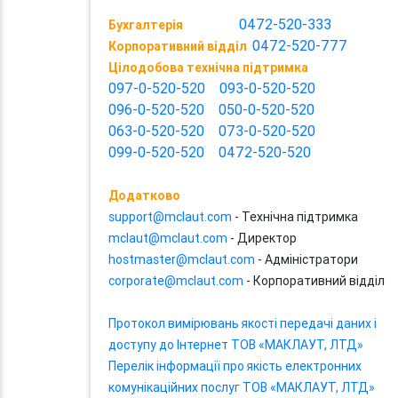
0472-520-333
Бухгалтерія
0472-520-777
Корпоративний відділ
Цілодобова технічна підтримка
097-0-520-520
093-0-520-520
096-0-520-520
050-0-520-520
063-0-520-520
073-0-520-520
099-0-520-520
0472-520-520
Додатково
support@mclaut.com
- Технічна підтримка
mclaut@mclaut.com
- Директор
hostmaster@mclaut.com
- Адміністратори
corporate@mclaut.com
- Корпоративний відділ
Протокол вимірювань якості передачі даних і
доступу до Інтернет ТОВ «МАКЛАУТ, ЛТД»
Перелік інформації про якість електронних
комунікаційних послуг ТОВ «МАКЛАУТ, ЛТД»