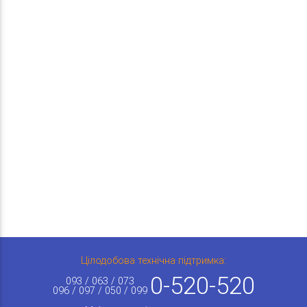
Цілодобова технічна підтримка:
0-520-520
093 / 063 / 073
096 / 097 / 050 / 099