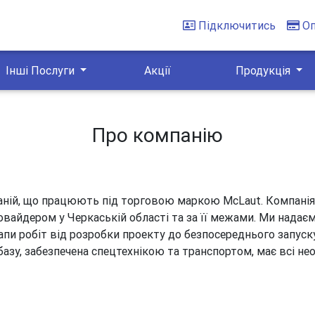
Підключитись
О
Інші Послуги
Акції
Продукція
Про компанію
ній, що працюють під торговою маркою McLaut. Компанія б
овайдером у Черкаській області та за її межами. Ми надає
тапи робіт від розробки проекту до безпосереднього запуск
азу, забезпечена спецтехнікою та транспортом, має всі необ