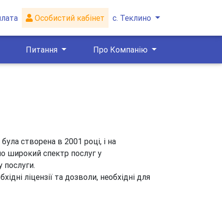
плата
Особистий кабінет
с. Теклино
Питання
Про Компанію
ула створена в 2001 році, і на
мо широкий спектр послуг у
у послуги.
хідні ліцензії та дозволи, необхідні для