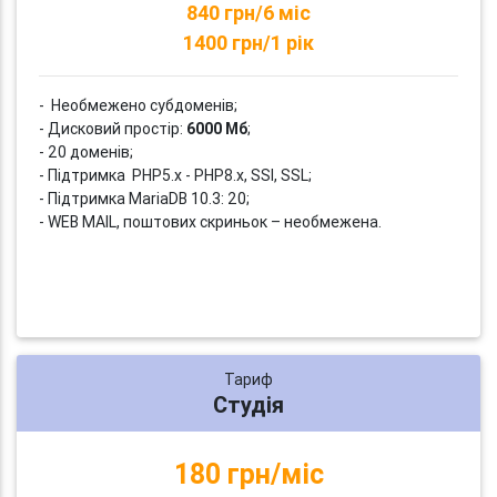
840 грн/6 міс
1400 грн/1 рік
- Необмежено субдоменів;
- Дисковий простір:
6000 Мб
;
- 20 доменів;
- Підтримка PHP5.x - PHP8.x, SSI, SSL;
- Підтримка MariaDB 10.3: 20;
- WEB MAIL, поштових скриньок – необмежена.
Тариф
Студія
180 грн/міс