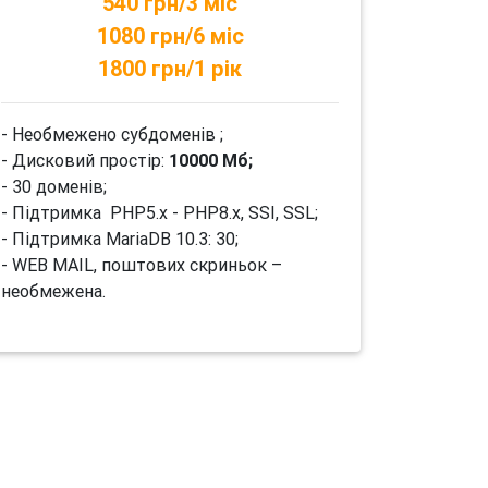
540 грн/3 міс
1080 грн/6 міс
1800 грн/1 рік
- Необмежено субдоменів ;
- Дисковий простір:
10000 Мб;
- 30 доменів;
- Підтримка PHP5.x - PHP8.x, SSI, SSL;
- Підтримка MariaDB 10.3: 30;
- WEB MAIL, поштових скриньок –
необмежена.