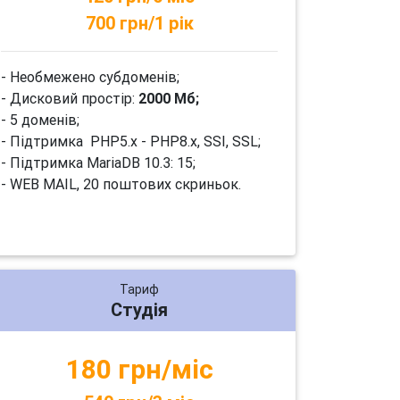
700 грн/1 рік
- Необмежено субдоменів;
- Дисковий простір:
2000 Мб;
- 5 доменів;
- Підтримка PHP5.x - PHP8.x, SSI, SSL;
- Підтримка MariaDB 10.3: 15;
- WEB MAIL, 20 поштових скриньок.
Тариф
Студія
180 грн/міс