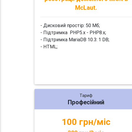
McLaut.
- Дисковий простір: 50 Мб;
- Підтримка PHP5.x - PHP8.x;
- Підтримка MariaDB 10.3: 1 DB;
- HTML;
Тариф
Професійний
100 грн/міс