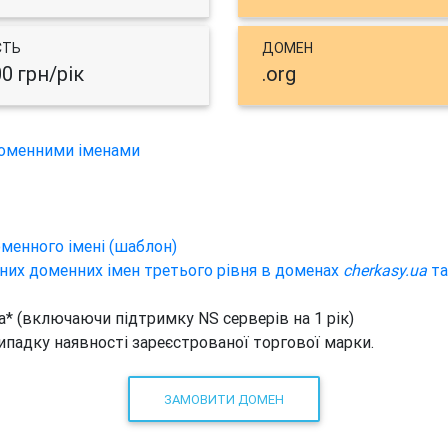
СТЬ
ДОМЕН
00 грн/рік
.org
доменними іменами
менного імені (шаблон)
них доменних імен третього рівня в доменах
cherkasy.ua
т
ua* (включаючи підтримку NS серверів на 1 рік)
 випадку наявності зареєстрованої торгової марки.
ЗАМОВИТИ ДОМЕН