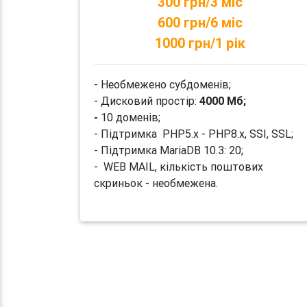
300 грн/3 міс
600 грн/6 міс
1000 грн/1 рік
- Необмежено субдоменів;
- Дисковий простір:
4000 Мб;
-
10 доменів;
- Підтримка PHP5.x - PHP8.x, SSI, SSL;
- Підтримка MariaDB 10.3: 20;
- WEB MAIL, кількість поштових
скриньок - необмежена.