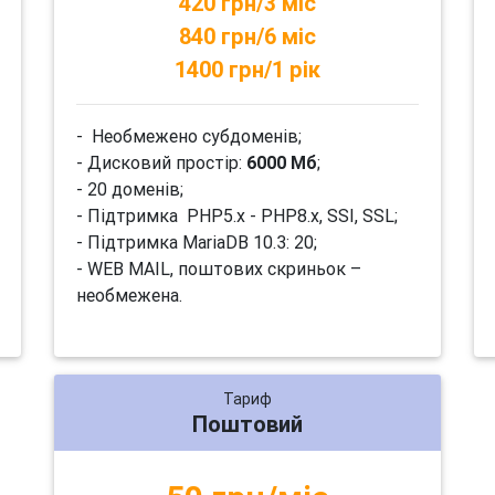
420 грн/3 міс
840 грн/6 міс
1400 грн/1 рік
- Необмежено субдоменів;
- Дисковий простір:
6000 Мб
;
- 20 доменів;
- Підтримка PHP5.x - PHP8.x, SSI, SSL;
- Підтримка MariaDB 10.3: 20;
- WEB MAIL, поштових скриньок –
необмежена.
Тариф
Поштовий