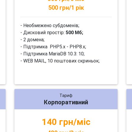
500 грн/1 рік
- Необмежено субдоменів;
- Дисковий простір:
500 Мб;
- 2 домена;
- Підтримка PHP5.x - PHP8.x;
- Підтримка MariaDB 10.3: 10;
- WEB MAIL, 10 поштових скриньок;
Тариф
Корпоративний
140 грн/міс