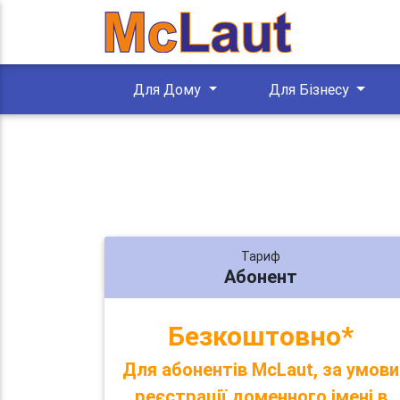
Для Дому
Для Бізнесу
Тариф
Абонент
Безкоштовно*
Для абонентів McLaut, за умови
реєстрації доменного імені в