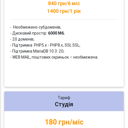
840 грн/6 міс
1400 грн/1 рік
- Необмежено субдоменів;
- Дисковий простір:
6000 Мб
;
- 20 доменів;
- Підтримка PHP5.x - PHP8.x, SSI, SSL;
- Підтримка MariaDB 10.3: 20;
- WEB MAIL, поштових скриньок – необмежена.
Тариф
Студія
180 грн/міс