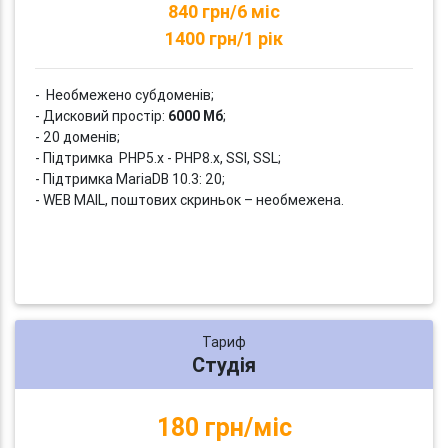
840 грн/6 міс
1400 грн/1 рік
- Необмежено субдоменів;
- Дисковий простір:
6000 Мб
;
- 20 доменів;
- Підтримка PHP5.x - PHP8.x, SSI, SSL;
- Підтримка MariaDB 10.3: 20;
- WEB MAIL, поштових скриньок – необмежена.
Тариф
Студія
180 грн/міс