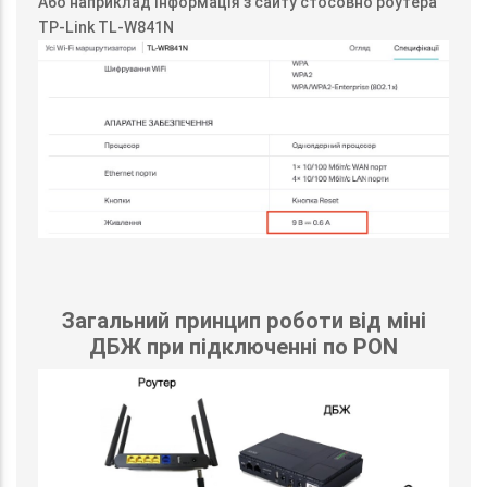
Або наприклад інформація з сайту стосовно роутера
TP-Link TL-W841N
Загальний принцип роботи від міні
ДБЖ при підключенні по PON