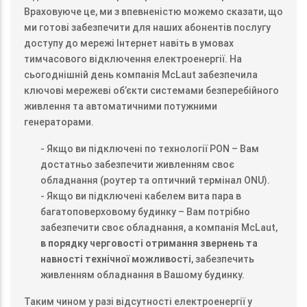
Враховуюче це, ми з впевненістю можемо сказати, що
ми готові забезпечити для наших абонентів послугу
доступу до мережі Інтернет навіть в умовах
тимчасового відключення електроенергії. На
сьогоднішній день компанія McLaut забезпечила
ключові мережеві об’єкти системами безперебійного
живлення та автоматичними потужними
генераторами.
- Якщо ви підключені по технології PON – Вам
достатньо забезпечити живленням своє
обладнання (роутер та оптичний термінал ONU).
- Якщо ви підключені кабелем вита пара в
багатоповерховому будинку – Вам потрібно
забезпечити своє обладнання, а компанія McLaut,
в порядку черговості отримання звернень та
навності технічної можливості
, забезпечить
живленням обладнання в Вашому будинку.
Таким чином у разі відсутності електроенергії у