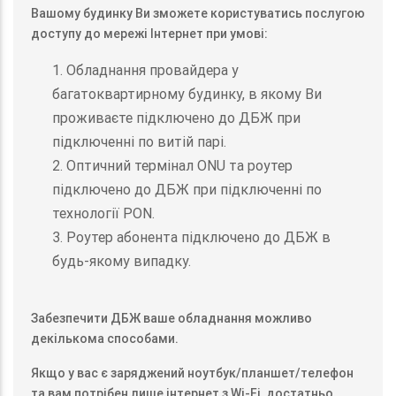
Вашому будинку Ви зможете користуватись послугою
доступу до мережі Інтернет при умові:
1. Обладнання провайдера у
багатоквартирному будинку, в якому Ви
проживаєте підключено до ДБЖ при
підключенні по витій парі.
2. Оптичний термінал ONU та роутер
підключено до ДБЖ при підключенні по
технології PON.
3. Роутер абонента підключено до ДБЖ в
будь-якому випадку.
Забезпечити ДБЖ ваше обладнання можливо
декількома способами.
Якщо у вас є заряджений ноутбук/планшет/телефон
та вам потрібен лише інтернет з Wi-Fi, достатньо