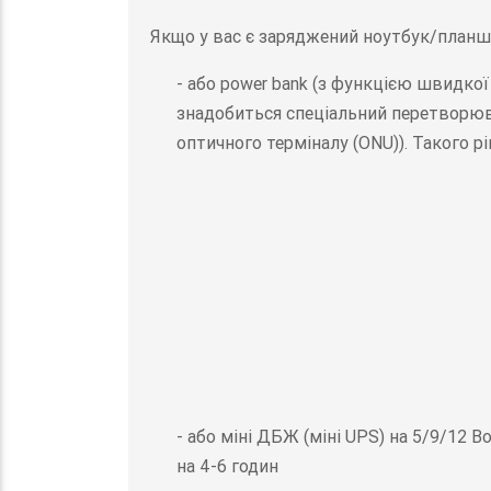
Якщо у вас є заряджений ноутбук/планше
- або power bank (з функцією швидкої
знадобиться спеціальний перетворюва
оптичного терміналу (ONU)). Такого р
- або міні ДБЖ (міні UPS) на 5/9/12 В
на 4-6 годин