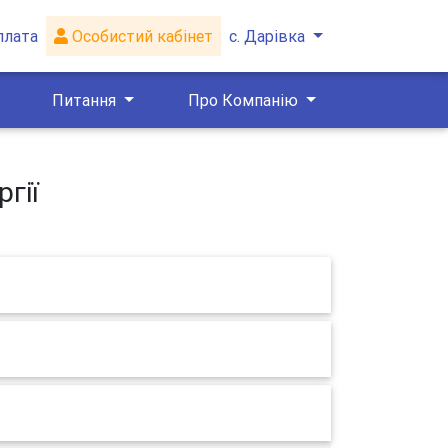
плата
Особистий кабінет
с. Дарівка
Питання
Про Компанію
гії