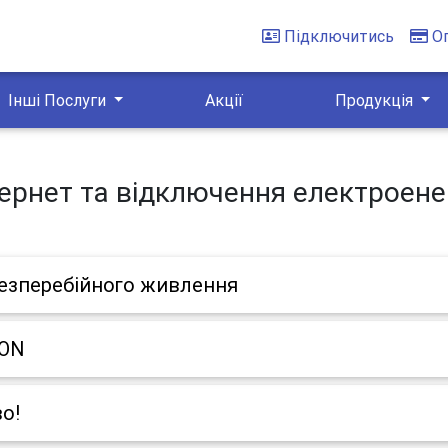
Підключитись
О
Інші Послуги
Акції
Продукція
тернет та відключення електроенер
езперебійного живлення
PON
во!