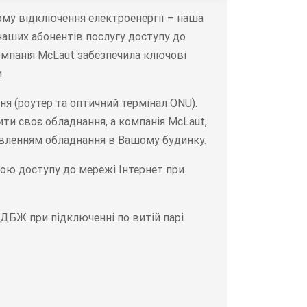
тому відключення електроенергії – наша
наших абонентів послугу доступу до
омпанія McLaut забезпечила ключові
.
я (роутер та оптичний термінал ONU).
ти своє обладнання, а компанія McLaut,
ивленням обладнання в Вашому будинку.
гою доступу до мережі Інтернет при
ДБЖ при підключенні по витій парі.