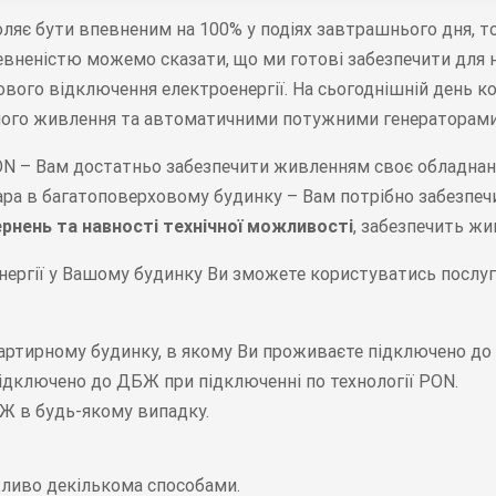
воляє бути впевненим на 100% у подіях завтрашнього дня, 
певненістю можемо сказати, що ми готові забезпечити для 
ового відключення електроенергії. На сьогоднішній день к
йного живлення та автоматичними потужними генераторами
PON – Вам достатньо забезпечити живленням своє обладнанн
ара в багатоповерховому будинку – Вам потрібно забезпечи
рнень та навності технічної можливості
, забезпечить ж
енергії у Вашому будинку Ви зможете користуватись послу
артирному будинку, в якому Ви проживаєте підключено до 
підключено до ДБЖ при підключенні по технології PON.
БЖ в будь-якому випадку.
ливо декількома способами.