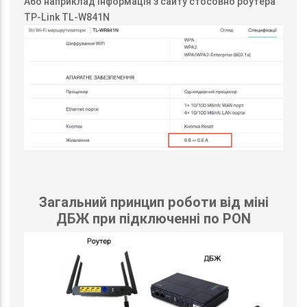
Або наприклад інформація з сайту стосовно роутера
TP-Link TL-W841N
Загальний принцип роботи від міні
ДБЖ при підключенні по PON