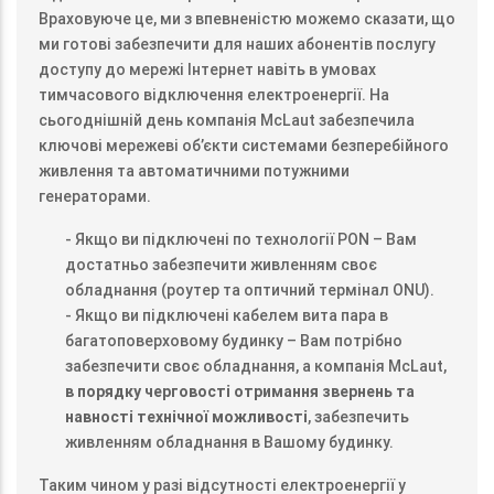
Враховуюче це, ми з впевненістю можемо сказати, що
ми готові забезпечити для наших абонентів послугу
доступу до мережі Інтернет навіть в умовах
тимчасового відключення електроенергії. На
сьогоднішній день компанія McLaut забезпечила
ключові мережеві об’єкти системами безперебійного
живлення та автоматичними потужними
генераторами.
- Якщо ви підключені по технології PON – Вам
достатньо забезпечити живленням своє
обладнання (роутер та оптичний термінал ONU).
- Якщо ви підключені кабелем вита пара в
багатоповерховому будинку – Вам потрібно
забезпечити своє обладнання, а компанія McLaut,
в порядку черговості отримання звернень та
навності технічної можливості
, забезпечить
живленням обладнання в Вашому будинку.
Таким чином у разі відсутності електроенергії у