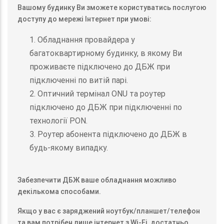
Вашому будинку Ви зможете користуватись послугою
доступу до мережі Інтернет при умові:
1. Обладнання провайдера у
багатоквартирному будинку, в якому Ви
проживаєте підключено до ДБЖ при
підключенні по витій парі.
2. Оптичний термінал ONU та роутер
підключено до ДБЖ при підключенні по
технології PON.
3. Роутер абонента підключено до ДБЖ в
будь-якому випадку.
Забезпечити ДБЖ ваше обладнання можливо
декількома способами.
Якщо у вас є заряджений ноутбук/планшет/телефон
та вам потрібен лише інтернет з Wi-Fi, достатньо