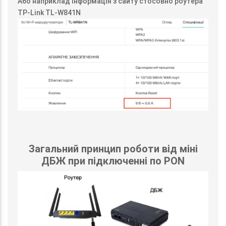
Або наприклад інформація з сайту стосовно роутера
TP-Link TL-W841N
Загальний принцип роботи від міні
ДБЖ при підключенні по PON