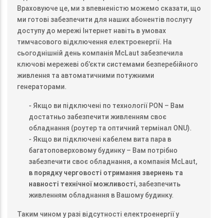
Враховуюче це, ми з впевненістю можемо сказати, що
ми готові забезпечити для наших абонентів послугу
доступу до мережі Інтернет навіть в умовах
тимчасового відключення електроенергії. На
сьогоднішній день компанія McLaut забезпечила
ключові мережеві об’єкти системами безперебійного
живлення та автоматичними потужними
генераторами.
- Якщо ви підключені по технології PON – Вам
достатньо забезпечити живленням своє
обладнання (роутер та оптичний термінал ONU).
- Якщо ви підключені кабелем вита пара в
багатоповерховому будинку – Вам потрібно
забезпечити своє обладнання, а компанія McLaut,
в порядку черговості отримання звернень та
навності технічної можливості
, забезпечить
живленням обладнання в Вашому будинку.
Таким чином у разі відсутності електроенергії у