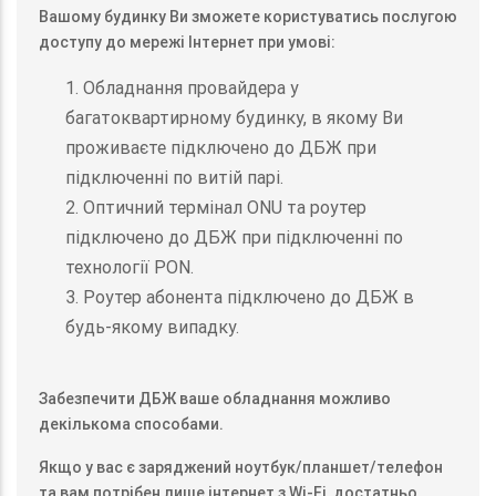
Вашому будинку Ви зможете користуватись послугою
доступу до мережі Інтернет при умові:
1. Обладнання провайдера у
багатоквартирному будинку, в якому Ви
проживаєте підключено до ДБЖ при
підключенні по витій парі.
2. Оптичний термінал ONU та роутер
підключено до ДБЖ при підключенні по
технології PON.
3. Роутер абонента підключено до ДБЖ в
будь-якому випадку.
Забезпечити ДБЖ ваше обладнання можливо
декількома способами.
Якщо у вас є заряджений ноутбук/планшет/телефон
та вам потрібен лише інтернет з Wi-Fi, достатньо