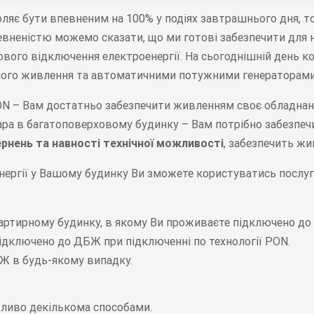
воляє бути впевненим на 100% у подіях завтрашнього дня, 
певненістю можемо сказати, що ми готові забезпечити для 
ового відключення електроенергії. На сьогоднішній день к
йного живлення та автоматичними потужними генераторами
PON – Вам достатньо забезпечити живленням своє обладнанн
ара в багатоповерховому будинку – Вам потрібно забезпечи
рнень та навності технічної можливості
, забезпечить ж
енергії у Вашому будинку Ви зможете користуватись послу
артирному будинку, в якому Ви проживаєте підключено до 
підключено до ДБЖ при підключенні по технології PON.
БЖ в будь-якому випадку.
ливо декількома способами.