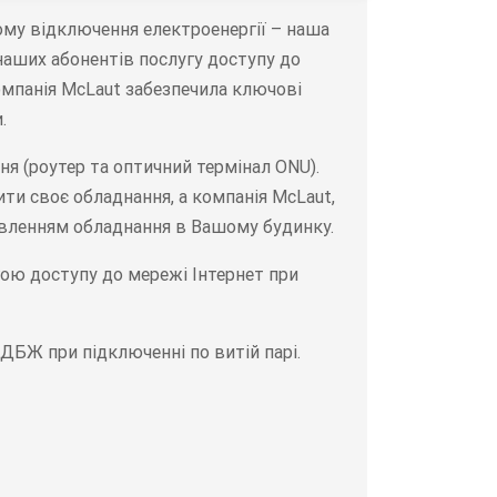
тому відключення електроенергії – наша
наших абонентів послугу доступу до
омпанія McLaut забезпечила ключові
.
я (роутер та оптичний термінал ONU).
ти своє обладнання, а компанія McLaut,
ивленням обладнання в Вашому будинку.
гою доступу до мережі Інтернет при
ДБЖ при підключенні по витій парі.