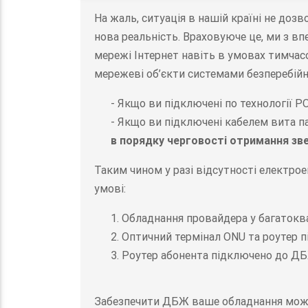
На жаль, ситуація в нашій країні не доз
нова реальність. Враховуюче це, ми з в
мережі Інтернет навіть в умовах тимчас
мережеві об’єкти системами безперебі
- Якщо ви підключені по технології 
- Якщо ви підключені кабелем вита п
в порядку черговості отримання зве
Таким чином у разі відсутності електро
умові:
1. Обладнання провайдера у багатокв
2. Оптичний термінал ONU та роутер 
3. Роутер абонента підключено до Д
Забезпечити ДБЖ ваше обладнання мож