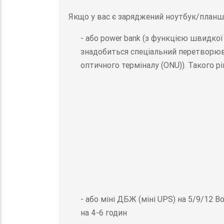
Якщо у вас є заряджений ноутбук/планше
- або power bank (з функцією швидкої
знадобиться спеціальний перетворюва
оптичного терміналу (ONU)). Такого р
- або міні ДБЖ (міні UPS) на 5/9/12 В
на 4-6 годин