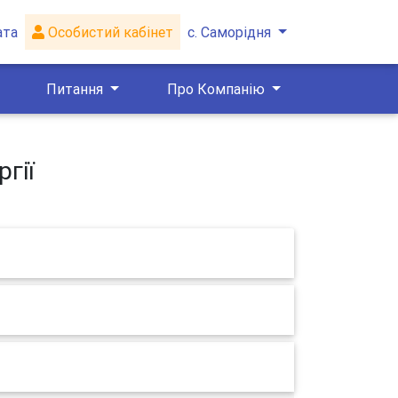
ата
Особистий кабінет
с. Саморідня
Питання
Про Компанію
гії