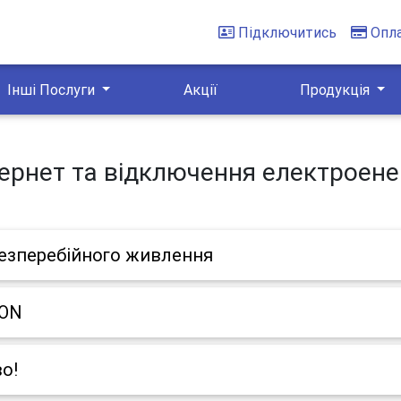
Підключитись
Опл
Інші Послуги
Акції
Продукція
тернет та відключення електроенер
езперебійного живлення
PON
во!