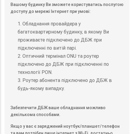
Вашому будинку Ви зможете користуватись послугою
доступу до мережі Інтернет при умові:
1. Обладнання провайдера у
багатоквартирному будинку, в якому Ви
проживаєте підключено до ДБЖ при
підключенні по витій парі.
2. Оптичний термінал ONU та роутер
підключено до ДБЖ при підключенні по
технології PON.
3. Роутер абонента підключено до ДБЖ в
будь-якому випадку.
Забезпечити ДБЖ ваше обладнання можливо
декількома способами.
Якщо у вас є заряджений ноутбук/планшет/телефон
та вам потрібен лише інтернет з Wi-Fi, достатньо