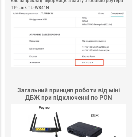
Або наприклад інформація з сайту стосовно роутера
TP-Link TL-W841N
Загальний принцип роботи від міні
ДБЖ при підключенні по PON