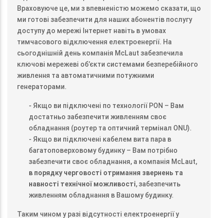
Враховуюче це, ми з впевненістю можемо сказати, що
ми готові забезпечити для наших абонентів послугу
доступу до мережі Інтернет навіть в умовах
тимчасового відключення електроенергії. На
сьогоднішній день компанія McLaut забезпечила
ключові мережеві об’єкти системами безперебійного
живлення та автоматичними потужними
генераторами.
- Якщо ви підключені по технології PON – Вам
достатньо забезпечити живленням своє
обладнання (роутер та оптичний термінал ONU).
- Якщо ви підключені кабелем вита пара в
багатоповерховому будинку – Вам потрібно
забезпечити своє обладнання, а компанія McLaut,
в порядку черговості отримання звернень та
навності технічної можливості
, забезпечить
живленням обладнання в Вашому будинку.
Таким чином у разі відсутності електроенергії у