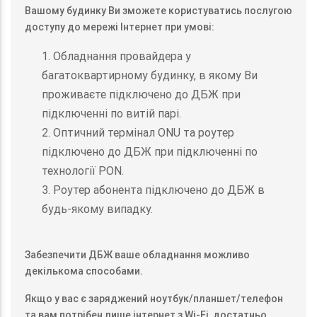
Вашому будинку Ви зможете користуватись послугою
доступу до мережі Інтернет при умові:
1. Обладнання провайдера у
багатоквартирному будинку, в якому Ви
проживаєте підключено до ДБЖ при
підключенні по витій парі.
2. Оптичний термінал ONU та роутер
підключено до ДБЖ при підключенні по
технології PON.
3. Роутер абонента підключено до ДБЖ в
будь-якому випадку.
Забезпечити ДБЖ ваше обладнання можливо
декількома способами.
Якщо у вас є заряджений ноутбук/планшет/телефон
та вам потрібен лише інтернет з Wi-Fi, достатньо