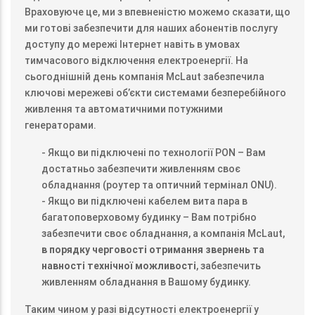
Враховуюче це, ми з впевненістю можемо сказати, що
ми готові забезпечити для наших абонентів послугу
доступу до мережі Інтернет навіть в умовах
тимчасового відключення електроенергії. На
сьогоднішній день компанія McLaut забезпечила
ключові мережеві об’єкти системами безперебійного
живлення та автоматичними потужними
генераторами.
- Якщо ви підключені по технології PON – Вам
достатньо забезпечити живленням своє
обладнання (роутер та оптичний термінал ONU).
- Якщо ви підключені кабелем вита пара в
багатоповерховому будинку – Вам потрібно
забезпечити своє обладнання, а компанія McLaut,
в порядку черговості отримання звернень та
навності технічної можливості
, забезпечить
живленням обладнання в Вашому будинку.
Таким чином у разі відсутності електроенергії у