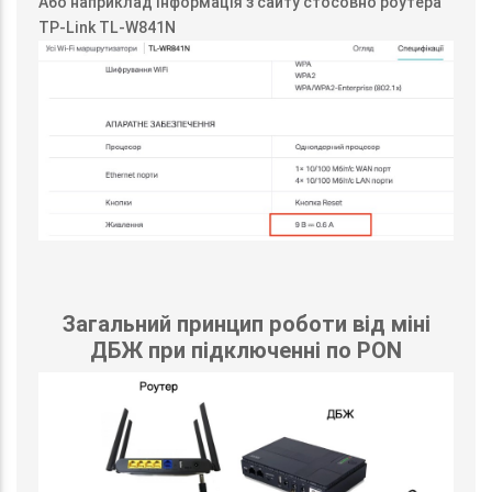
Або наприклад інформація з сайту стосовно роутера
TP-Link TL-W841N
Загальний принцип роботи від міні
ДБЖ при підключенні по PON