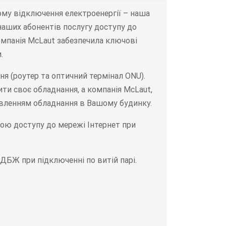
тому відключення електроенергії – наша
наших абонентів послугу доступу до
омпанія McLaut забезпечила ключові
.
я (роутер та оптичний термінал ONU).
ти своє обладнання, а компанія McLaut,
ивленням обладнання в Вашому будинку.
гою доступу до мережі Інтернет при
ДБЖ при підключенні по витій парі.