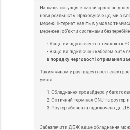
На жаль, ситуація в нашій країні не доз
нова реальність. Враховуюче це, ми з в
мережі Інтернет навіть в умовах тимчас
мережеві об’єкти системами безперебі
- Якщо ви підключені по технології 
- Якщо ви підключені кабелем вита п
в порядку черговості отримання зве
Таким чином у разі відсутності електро
умові:
1. Обладнання провайдера у багатокв
2. Оптичний термінал ONU та роутер 
3. Роутер абонента підключено до Д
Забезпечити ДБЖ ваше обладнання мож