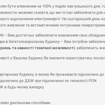
воляє бути впевненим на 100% у подіях завтрашнього дня, 
певненістю можемо сказати, що ми готові забезпечити для 
ового відключення електроенергії. На сьогоднішній день к
йного живлення та автоматичними потужними генераторами
PON – Вам достатньо забезпечити живленням своє обладнанн
ара в багатоповерховому будинку – Вам потрібно забезпечи
рнень та навності технічної можливості
, забезпечить ж
енергії у Вашому будинку Ви зможете користуватись послу
артирному будинку, в якому Ви проживаєте підключено до 
підключено до ДБЖ при підключенні по технології PON.
БЖ в будь-якому випадку.
ливо декількома способами.