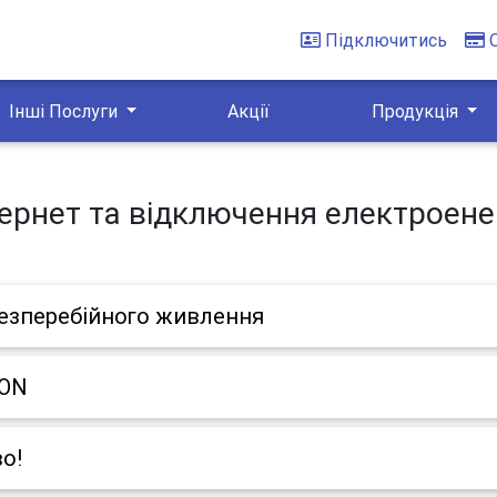
Підключитись
Інші Послуги
Акції
Продукція
тернет та відключення електроенер
езперебійного живлення
PON
во!