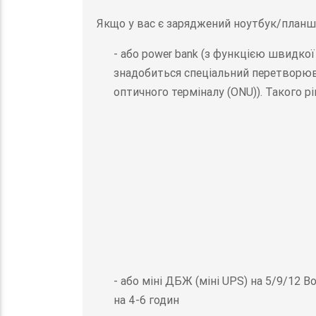
Якщо у вас є заряджений ноутбук/планше
- або power bank (з функцією швидкої
знадобиться спеціальний перетворюва
оптичного терміналу (ONU)). Такого р
- або міні ДБЖ (міні UPS) на 5/9/12 В
на 4-6 годин