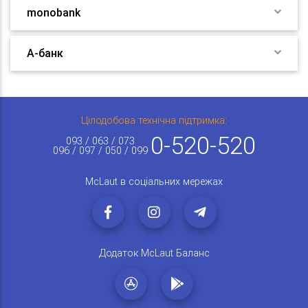
monobank
А-банк
Цілодобова технічна підтримка:
0-520-520
093 / 063 / 073
096 / 097 / 050 / 099
McLaut в соціальних мережах
Додаток McLaut Баланс