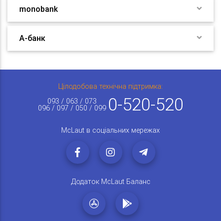
monobank
А-банк
Цілодобова технічна підтримка:
0-520-520
093 / 063 / 073
096 / 097 / 050 / 099
McLaut в соціальних мережах
Додаток McLaut Баланс