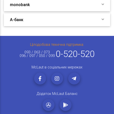
monobank
А-банк
Цілодобова технічна підтримка:
0-520-520
093 / 063 / 073
096 / 097 / 050 / 099
McLaut в соціальних мережах
Додаток McLaut Баланс