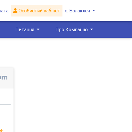
лата
Особистий кабінет
с. Балаклея
Питання
Про Компанію
рн