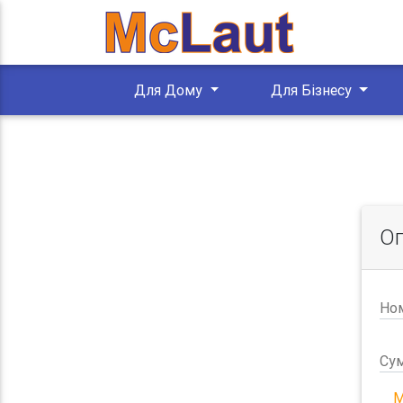
Для Дому
Для Бізнесу
Оп
Ном
Сум
М