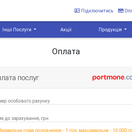
Підключитись
Оп
Інші Послуги
Акції
Продукція
Оплата
лата послуг
ер особового рахунку
а до зарахування, грн
інімальна сума поповнення - 1 грн, максимальна - 10 000 г