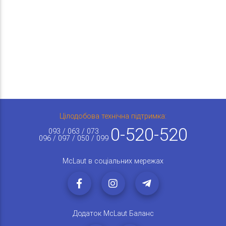
Цілодобова технічна підтримка:
0-520-520
093 / 063 / 073
096 / 097 / 050 / 099
McLaut в соціальних мережах
Додаток McLaut Баланс