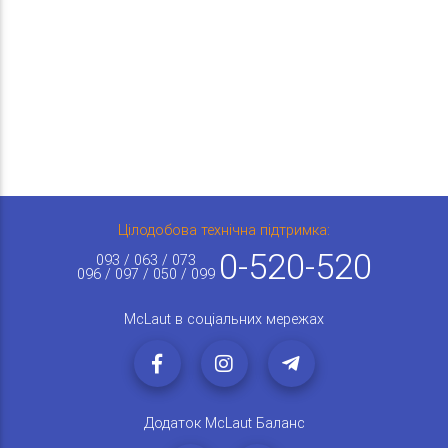
Цілодобова технічна підтримка:
0-520-520
093 / 063 / 073
096 / 097 / 050 / 099
McLaut в соціальних мережах
Додаток McLaut Баланс