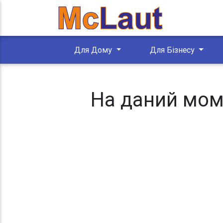
Для Дому
Для Бізнесу
На даний моме