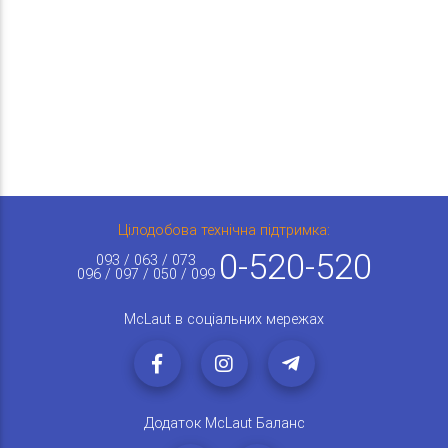
Цілодобова технічна підтримка:
0-520-520
093 / 063 / 073
096 / 097 / 050 / 099
McLaut в соціальних мережах
Додаток McLaut Баланс