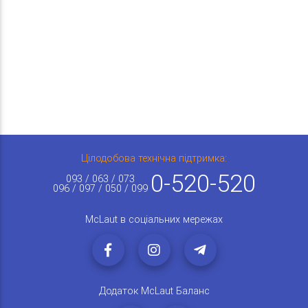
Цілодобова технічна підтримка:
0-520-520
093 / 063 / 073
096 / 097 / 050 / 099
McLaut в соціальних мережах
Додаток McLaut Баланс