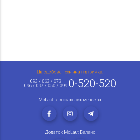
Цілодобова технічна підтримка:
0-520-520
093 / 063 / 073
096 / 097 / 050 / 099
McLaut в соціальних мережах
Додаток McLaut Баланс