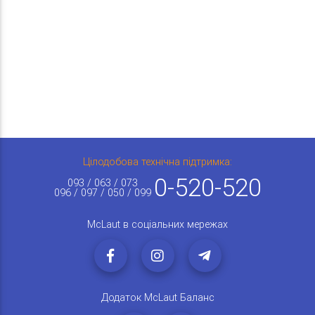
Цілодобова технічна підтримка:
0-520-520
093 / 063 / 073
096 / 097 / 050 / 099
McLaut в соціальних мережах
Додаток McLaut Баланс