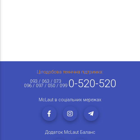
Цілодобова технічна підтримка:
0-520-520
093 / 063 / 073
096 / 097 / 050 / 099
McLaut в соціальних мережах
Додаток McLaut Баланс