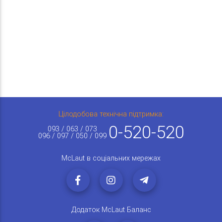
Цілодобова технічна підтримка:
0-520-520
093 / 063 / 073
096 / 097 / 050 / 099
McLaut в соціальних мережах
Додаток McLaut Баланс