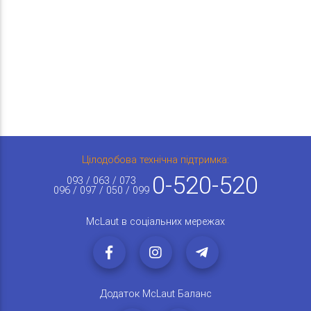
Цілодобова технічна підтримка:
0-520-520
093 / 063 / 073
096 / 097 / 050 / 099
McLaut в соціальних мережах
Додаток McLaut Баланс