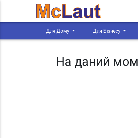
Для Дому
Для Бізнесу
На даний моме