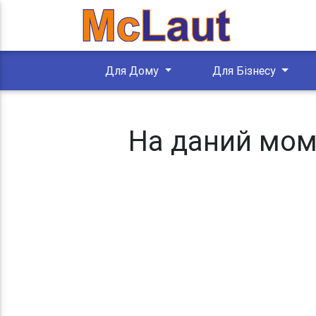
Для Дому
Для Бізнесу
На даний моме