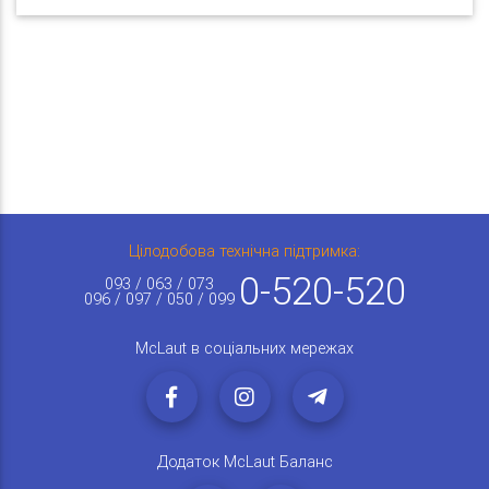
Цілодобова технічна підтримка:
0-520-520
093 / 063 / 073
096 / 097 / 050 / 099
McLaut в соціальних мережах
Додаток McLaut Баланс