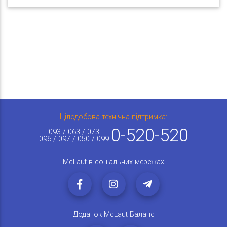
Цілодобова технічна підтримка:
0-520-520
093 / 063 / 073
096 / 097 / 050 / 099
McLaut в соціальних мережах
Додаток McLaut Баланс