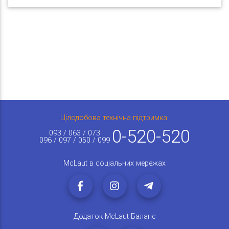
Цілодобова технічна підтримка:
0-520-520
093 / 063 / 073
096 / 097 / 050 / 099
McLaut в соціальних мережах
Додаток McLaut Баланс