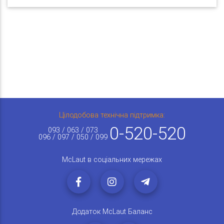
Цілодобова технічна підтримка:
0-520-520
093 / 063 / 073
096 / 097 / 050 / 099
McLaut в соціальних мережах
Додаток McLaut Баланс