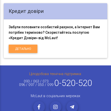
Кредит довіри
Забули поповнити особистий рахунок, а Інтернет Вам
потрібен терміново? Скористайтесь послугою
«Кредит Довіри» від McLaut!
ДЕТАЛЬНО
Цілодобова технічна підтримка:
0-520-520
093 / 063 / 073
096 / 097 / 050 / 099
McLaut в соціальних мережах