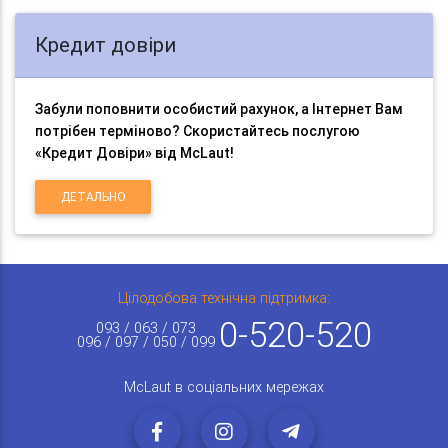
Кредит довіри
Забули поповнити особистий рахунок, а Інтернет Вам
потрібен терміново? Скористайтесь послугою
«Кредит Довіри» від McLaut!
ДЕТАЛЬНО
Цілодобова технічна підтримка:
0-520-520
093 / 063 / 073
096 / 097 / 050 / 099
McLaut в соціальних мережах