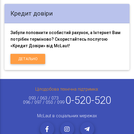
Кредит довіри
Забули поповнити особистий рахунок, а Інтернет Вам
потрібен терміново? Скористайтесь послугою
«Кредит Довіри» від McLaut!
ДЕТАЛЬНО
Цілодобова технічна підтримка:
0-520-520
093 / 063 / 073
096 / 097 / 050 / 099
McLaut в соціальних мережах