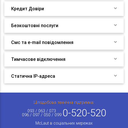
Кредит Довіри
Безкоштовні послуги
Смс та e-mail повідомлення
Тимчасове відключення
Статична IP-адреса
Цілодобова технічна підтримка:
0-520-520
093 / 063 / 073
096 / 097 / 050 / 099
McLaut в соціальних мережах