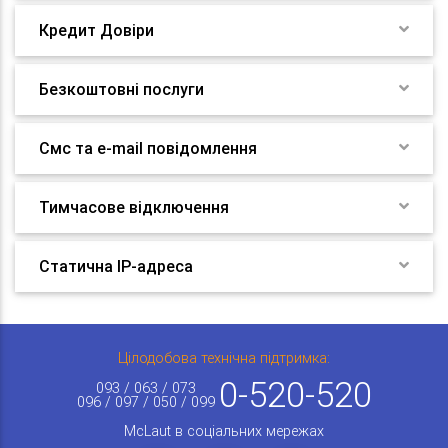
Кредит Довіри
Безкоштовні послуги
Смс та e-mail повідомлення
Тимчасове відключення
Статична IP-адреса
Цілодобова технічна підтримка:
0-520-520
093 / 063 / 073
096 / 097 / 050 / 099
McLaut в соціальних мережах