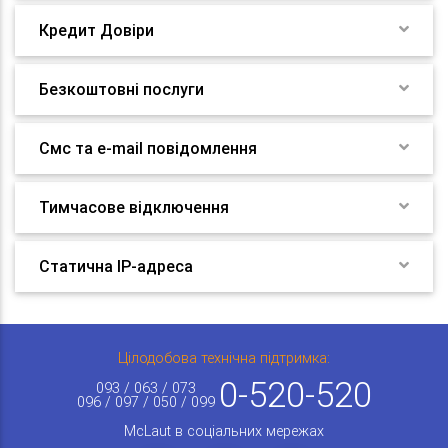
Кредит Довіри
Безкоштовні послуги
Смс та e-mail повідомлення
Тимчасове відключення
Статична IP-адреса
Цілодобова технічна підтримка:
0-520-520
093 / 063 / 073
096 / 097 / 050 / 099
McLaut в соціальних мережах