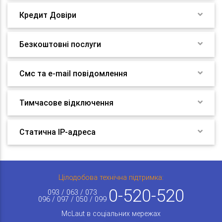
Кредит Довіри
Безкоштовні послуги
Смс та e-mail повідомлення
Тимчасове відключення
Статична IP-адреса
Цілодобова технічна підтримка:
0-520-520
093 / 063 / 073
096 / 097 / 050 / 099
McLaut в соціальних мережах