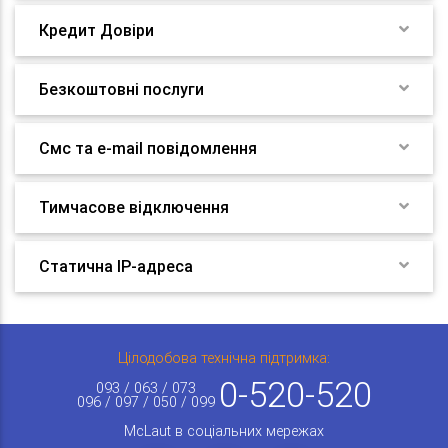
Кредит Довіри
Безкоштовні послуги
Смс та e-mail повідомлення
Тимчасове відключення
Статична IP-адреса
Цілодобова технічна підтримка:
0-520-520
093 / 063 / 073
096 / 097 / 050 / 099
McLaut в соціальних мережах