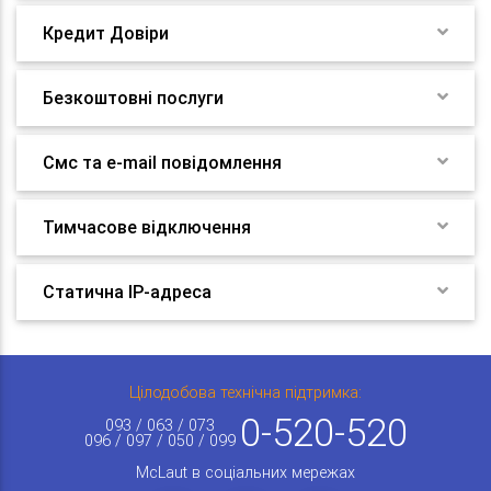
Кредит Довіри
Безкоштовні послуги
Смс та e-mail повідомлення
Тимчасове відключення
Статична IP-адреса
Цілодобова технічна підтримка:
0-520-520
093 / 063 / 073
096 / 097 / 050 / 099
McLaut в соціальних мережах