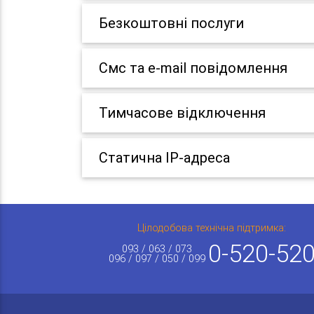
Безкоштовні послуги
Смс та e-mail повідомлення
Тимчасове відключення
Статична IP-адреса
Цілодобова технічна підтримка:
0-520-52
093 / 063 / 073
096 / 097 / 050 / 099