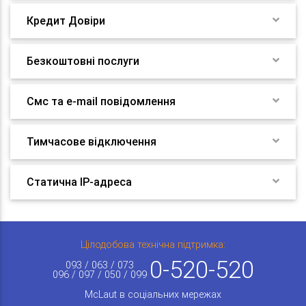
Кредит Довіри
Безкоштовні послуги
Смс та e-mail повідомлення
Тимчасове відключення
Статична IP-адреса
Цілодобова технічна підтримка:
0-520-520
093 / 063 / 073
096 / 097 / 050 / 099
McLaut в соціальних мережах