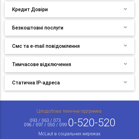
Кредит Довіри
Безкоштовні послуги
Смс та e-mail повідомлення
Тимчасове відключення
Статична IP-адреса
Цілодобова технічна підтримка:
0-520-520
093 / 063 / 073
096 / 097 / 050 / 099
McLaut в соціальних мережах